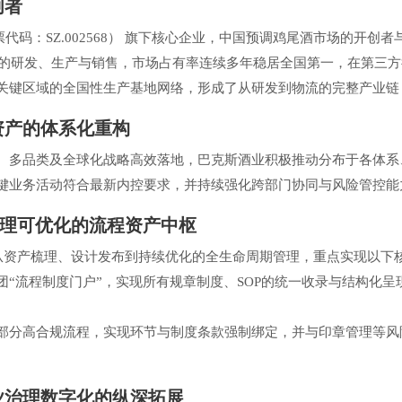
创者
码：SZ.002568） 旗下核心企业，中国预调鸡尾酒市场的开创者
尾酒的研发、生产与销售，市场占有率连续多年稳居全国第一，在第三
关键区域的全国性生产基地网络，形成了从研发到物流的完整产业链
资产的体系化重构
、多品类及全球化战略高效落地，巴克斯酒业积极推动分布于各体系
键业务活动符合最新内控要求，并持续强化跨部门协同与风险管控能
可治理可优化的流程资产中枢
业提供从资产梳理、设计发布到持续优化的全生命周期管理，重点实现以下
团“流程制度门户”，实现所有规章制度、SOP的统一收录与结构化
部分高合规流程，实现环节与制度条款强制绑定，并与印章管理等风
业治理数字化的纵深拓展