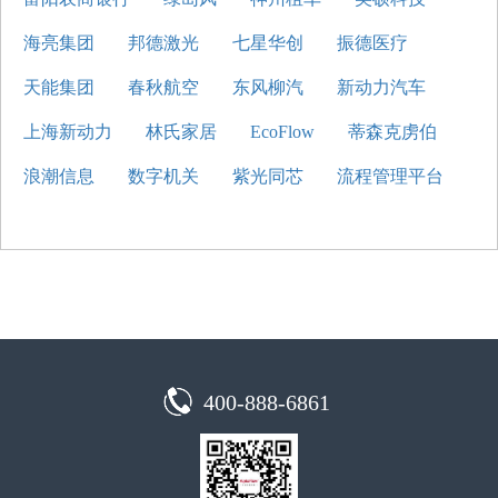
海亮集团
邦德激光
七星华创
振德医疗
天能集团
春秋航空
东风柳汽
新动力汽车
上海新动力
林氏家居
EcoFlow
蒂森克虏伯
浪潮信息
数字机关
紫光同芯
流程管理平台
400-888-6861