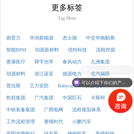
更多标签
Tag More
易普力
华润新能源
杰士德
中交华南勘测
智能BPM
珀源新材料
优特科技
流程挖掘
赛康医疗
舜宇光学
春风动力
九洲集团
现在有优惠活动么？
珀源材料
浙江诺亚
德源电力
北汽福田
可以介绍下你们的产品么？
普拉斯
王力安防
Babycare
联创电子
乾程集团
广汽集团
中国巨石
卡斯柯
中铁装备集团
广西电网
流程规划体系
工作流程管理
赛维时代
小鹏汽车
富阳农商银行
绿岛风
神州租车
美硕科技