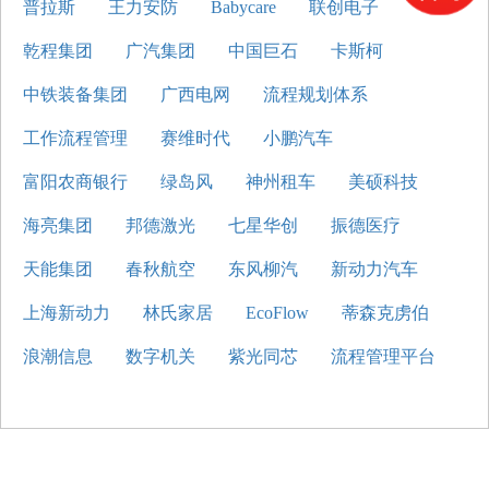
普拉斯
王力安防
Babycare
联创电子
乾程集团
广汽集团
中国巨石
卡斯柯
中铁装备集团
广西电网
流程规划体系
工作流程管理
赛维时代
小鹏汽车
富阳农商银行
绿岛风
神州租车
美硕科技
海亮集团
邦德激光
七星华创
振德医疗
天能集团
春秋航空
东风柳汽
新动力汽车
上海新动力
林氏家居
EcoFlow
蒂森克虏伯
浪潮信息
数字机关
紫光同芯
流程管理平台